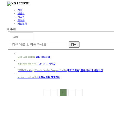
전체
방음재
지갑류
가방류
패션잡화
전체
4
건
검색
Slim Card Holder
슬림 카드지갑
Signature Billfold
시그니처 지폐지갑
[RFID Blocking] Classic Leather Passport Holder
[RFID 차단] 클래식 레더 여권지갑
business card wallet
클래식 레더 명함지갑
1