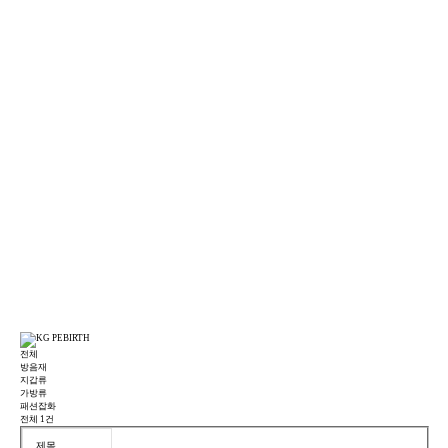
사업분야
케이지리벌스에서 새롭게 태어난 제품들을 소개합니다.
전체
방음재
지갑류
가방류
패션잡화
전체
1
건